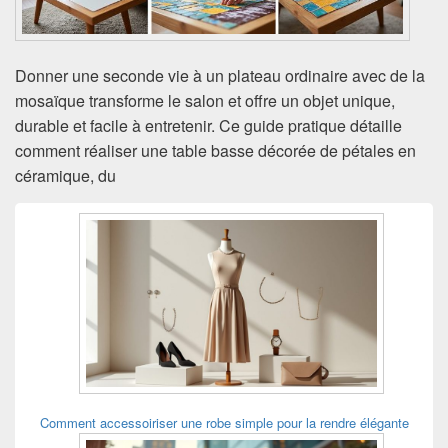
Donner une seconde vie à un plateau ordinaire avec de la
mosaïque transforme le salon et offre un objet unique,
durable et facile à entretenir. Ce guide pratique détaille
comment réaliser une table basse décorée de pétales en
céramique, du
Zone
principale
de
widget
pour
la
barre
latérale
Comment accessoiriser une robe simple pour la rendre élégante