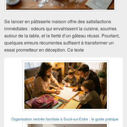
Se lancer en pâtisserie maison offre des satisfactions
immédiates : odeurs qui envahissent la cuisine, sourires
autour de la table, et la fierté d’un gâteau réussi. Pourtant,
quelques erreurs récurrentes suffisent à transformer un
essai prometteur en déception. Ce texte
Zone
principale
de
widget
pour
la
barre
latérale
Organisation rentrée familiale à Sucé-sur-Erdre : le guide pratique